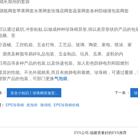
蕉成长期用的套袋
葡萄酒瓶网套苹果网套水果网套玫瑰花网套蔬菜网套各种防碰撞包装网套
可以通过裁切,冲形粘贴,以做成种种珍珠棉异形,得以差异形状的产品的
电脑、音
疗器械、工控机箱、五金灯饰、工艺品、玻璃、陶瓷、家电、喷涂、家
、酒类及树脂等易碎礼品包装、五金制品、玩具、瓜果、皮鞋的内
日用品等多种产品的包装,以及快递包装。加入彩色防静电剂和阻燃剂
显其的性能。不光外观精美,而且有效静电和着燃。珍珠棉，可通过覆膜，
塑胶产品的包装，可部门更换
气泡袋
。
条 ：
下一条 ：
安全小知识丨珍珠棉存放安...
珍
词：
EPE珍珠棉
发泡布
海绵纸
EPE珍珠棉价格
EVA公司-福建质量好的EVA推荐