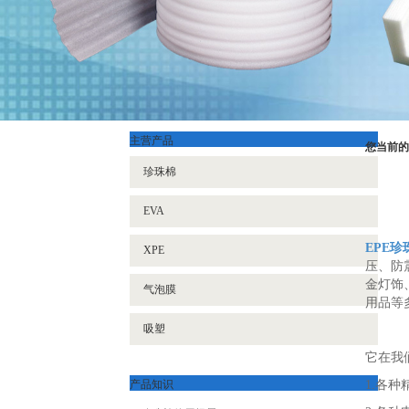
主营产品
您当前的
珍珠棉
EVA
EPE珍
XPE
压、防
金灯饰
气泡膜
用品等
吸塑
它在我
产品知识
1.各