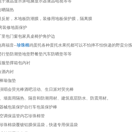
种电子液晶显示屏电脑显示器液晶电视等等
防晒隔热
热量反射，木地板防潮膜，装修用地板保护膜，隔离膜
房装修地面保护
具厂里包门窗包家具桌椅护角护边
电商福音--
珍珠棉
鸡蛋托各种蛋托水果托都可以不怕摔不怕快递的野蛮分
童爬行垫防潮垫地垫野餐垫汽车防晒垫等等
撑西服垫撑箱包内衬
白酒内衬
伽棒瑜伽垫
明星演唱会荧光棒酒吧活动、生日派对荧光棒
地板、墙面用隔热、隔音和防潮用材、建筑底层防水、防震用材。
体育器械包装保护自行车包装保护棒
常用空调保温管内芯珍珠棉管
各种珍珠棉袋覆镀铝膜保温袋，快递专用保温袋