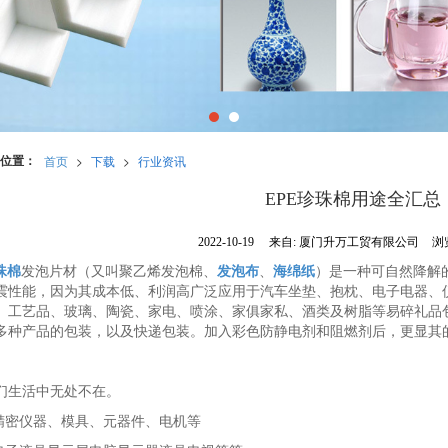
位置：
首页
>
下载
>
行业资讯
EPE珍珠棉用途全汇总
2022-10-19
来自:
厦门升万工贸有限公司
浏
珠棉
发泡片材（又叫聚乙烯发泡棉、
发泡布
、
海绵纸
）是一种可自然降解
震性能，因为其成本低、利润高广泛应用于汽车坐垫、抱枕、电子电器、
、工艺品、玻璃、陶瓷、家电、喷涂、家俱家私、酒类及树脂等易碎礼品
多种产品的包装，以及快递包装。加入彩色防静电剂和阻燃剂后，更显其
们生活中无处不在。
种精密仪器、模具、元器件、电机等