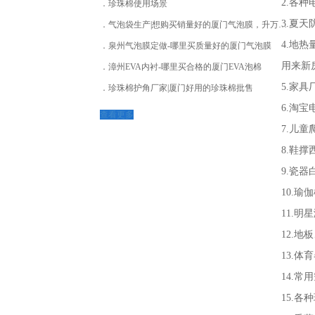
2.各
珍珠棉使用场景
3.夏天
气泡袋生产|想购买销量好的厦门气泡膜，升万工贸
4.地
泉州气泡膜定做-哪里买质量好的厦门气泡膜
用来新
漳州EVA内衬-哪里买合格的厦门EVA泡棉
5.家
珍珠棉护角厂家|厦门好用的珍珠棉批售
6.淘宝
查看更多
7.儿
8.鞋
9.瓷器
10.瑜
11.
12.
13.
14.
15.