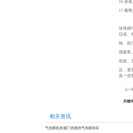
16.香
17.
珍珠棉
仪表、
响、医
俱家私
包装、
后，更
及一些
上一
关键
相关资讯
气泡膜批发|厦门优惠的气泡膜供应