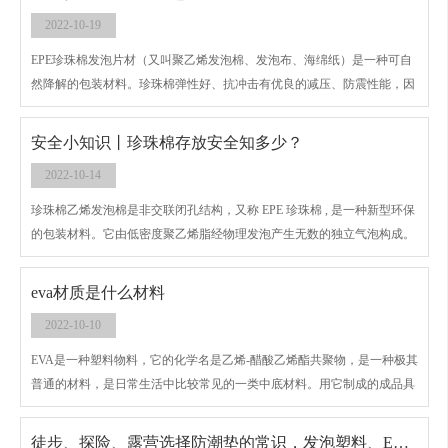
2022-10-19
EPE珍珠棉发泡片材（又叫聚乙烯发泡棉、发泡布、海绵纸）是一种可自
然降解的包装材料。珍珠棉弹性好、抗冲击有优良的减压、防震性能，因
为其成本低、利润高广泛应用于汽车坐垫、抱枕、电子电器、仪器仪表、
电脑、音响、医疗器械、工控机箱、五金灯饰、工艺品、玻璃、陶瓷、家
安全小知识丨珍珠棉存放安全知多少？
电、喷涂、家俱家私、酒类及树脂等易碎礼品包装、五金制品、玩具、瓜
2022-10-14
果、皮鞋的内包装、日用品等多种产品的包装，以及快递包装。加入彩色
防静电剂和阻燃剂后，更显其的性能。不光外观精美，而且有效静电和着
珍珠棉乙烯发泡棉是非交联闭孔结构，又称 EPE 珍珠棉 , 是一种新型环保
燃。
的包装材料。它由低密度聚乙烯脂经物理发泡产生无数的独立气泡构成。
具有隔水防潮、防震、隔音、保温、可塑性能佳、韧性强、循环再造、环
保、抗撞力强等诸多优点，亦具有很好的抗化学性能。广泛应用于汽车坐
eva材质是什么材料
垫、抱枕、电子电器、仪器仪表、电脑、音响、医疗器械、工控机箱、五
2022-10-10
金灯饰、工艺品、玻璃、陶瓷、家电、喷涂、家俱家私、酒类及树脂等易
碎礼品包装、五金制品、玩具、瓜果、皮鞋的内包装、日用品等多种产品
EVA是一种塑料物料，它的化学名是乙烯-醋酸乙烯酯共聚物，是一种极其
的包装，以及快递包装。珍珠棉应用广泛，但是同时也是易燃物品。所以
普通的材料，是日常生活中比较常见的一类中底材料。用它制成的成品具
珍珠棉存放以及使用过程中还是要特别注意防火的。如若储存不当则会造
有柔软性好、防震、防滑、抗压力性强，如我们常见的拖鞋、棉鞋、手机
成很多安全隐患。
保护套等。
徒步、探险、露营选择防潮垫的常识，发泡塑料、EVA、XPE的差别