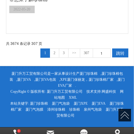
2022-05-20
共 3674 条记录 307 页
跳转
1
2
3
>>
307
厦门升万工贸有限公司是一家从事设计生产
厦门珍珠棉
,
厦门珍珠棉包
装
,
厦门EVA
,
厦门EVA包装
,XPE厦门保丽龙，
厦门珍珠棉厂家
,
厦门
EVA厂家
.
CopyRight © 版权所有:
厦门升万工贸有限公司
技术支持:
网盛科技
网
站地图
XML
本站关键字:
厦门珍珠棉
厦门气泡袋
厦门XPE
厦门EVA
厦门珍珠
棉厂家
厦门气泡膜
漳州珍珠棉
珍珠棉
泉州气泡袋
厦门升万工
贸有限公司