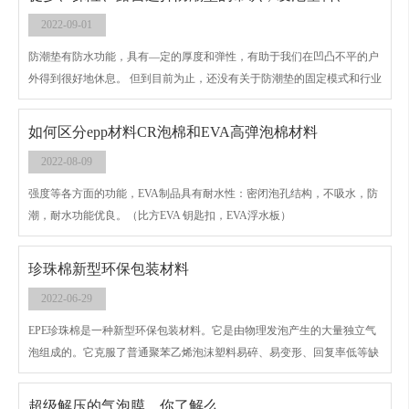
2022-09-01
防潮垫有防水功能，具有—定的厚度和弹性，有助于我们在凹凸不平的户
外得到很好地休息。 但到目前为止，还没有关于防潮垫的固定模式和行业
标准。 —般来讲，凡是能在野外宿营时起到防潮隔凉作用的或人造制品，
都可以当做防潮垫的材料。但是，轻便和易于携带应该是同样重要的指
如何区分epp材料CR泡棉和EVA高弹泡棉材料
标。
2022-08-09
强度等各方面的功能，EVA制品具有耐水性：密闭泡孔结构，不吸水，防
潮，耐水功能优良。（比方EVA 钥匙扣，EVA浮水板）
珍珠棉新型环保包装材料
2022-06-29
EPE珍珠棉是一种新型环保包装材料。它是由物理发泡产生的大量独立气
泡组成的。它克服了普通聚苯乙烯泡沫塑料易碎、易变形、回复率低等缺
点。具有防水、防潮、防震、隔音、保温、可塑性好、韧性强、可回收、
环保、抗冲击性强等优点，还具有良好的耐化学性。是传统包装材料的理
超级解压的气泡膜，你了解么