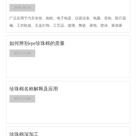
产品的基材；冰库、防寒建筑、轻型屋顶、建筑安装等建筑用隔热保温材
2016-10-19
料；汽车的座椅、汽车内饰、车顶、脚踏垫、遮阳板材料；电器、精密仪
表、仪器等电子产品的防震缓冲包装等广泛领域。汽车电子配件、空调制
广泛应用于汽车坐垫、抱枕、电子电器、仪器仪表、电脑、音响、医疗器
冷配套件、冷库保鲜等领域。
械、工控机箱、五金灯饰、工艺品、玻璃、陶瓷、家电、喷涂、家俱家
私、酒类及树脂等高档易碎礼品包装、五金制品、玩具、瓜果、皮鞋的内
包装、日用品等多种产品的包装，以及快递包装。加入彩色防静电剂和阻
如何辨别epe珍珠棉的质量
燃剂后，更显其卓越的性能。不光外观精美，而且有效杜绝静电和着燃。
2015-11-04
珍珠棉名称解释及应用
2015-11-04
珍珠棉深加工