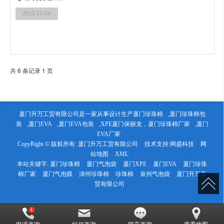
2015-11-04
共 6 条记录 1 页
厦门升万工贸有限公司是一家从事设计生产
厦门珍珠棉
,
厦门珍珠棉包
装
,
厦门EVA
,
厦门EVA包装
,XPE厦门保丽龙，
厦门珍珠棉厂家
,
厦门
EVA厂家
.
CopyRight © 版权所有:
厦门升万工贸有限公司
技术支持:
网盛科技
网
站地图
XML
本站关键字:
厦门珍珠棉
厦门气泡袋
厦门XPE
厦门EVA
厦门珍珠
棉厂家
厦门气泡膜
漳州珍珠棉
珍珠棉
泉州气泡袋
厦门升万工
贸有限公司