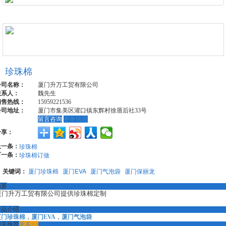
珍珠棉
公司名称：
厦门升万工贸有限公司
联系人：
魏先生
销售热线：
15959221536
公司地址：
厦门市集美区灌口镇东辉村徐厝后社33号
留言咨询
更多信息
分享：
上一条：
珍珠棉
下一条：
珍珠棉订做
关键词：
厦门珍珠棉
厦门EVA
厦门气泡袋
厦门保丽龙
摘要
厦门升万工贸有限公司提供珍珠棉定制
产品介绍
厦门珍珠棉
，
厦门EVA
，
厦门气泡袋
相关推荐
更多>>