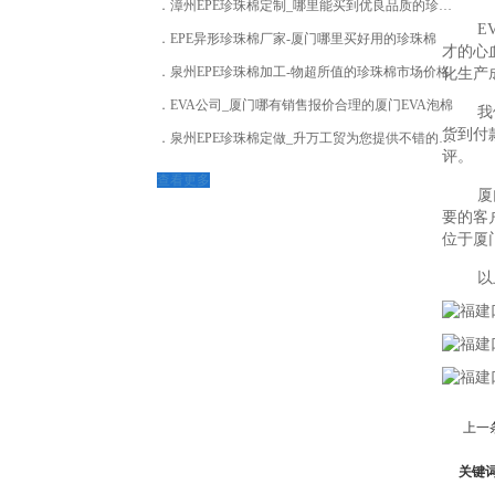
漳州EPE珍珠棉定制_哪里能买到优良品质的珍珠棉
E
EPE异形珍珠棉厂家-厦门哪里买好用的珍珠棉
才的心
泉州EPE珍珠棉加工-物超所值的珍珠棉市场价格
化生产
EVA公司_厦门哪有销售报价合理的厦门EVA泡棉
我
货到付
泉州EPE珍珠棉定做_升万工贸为您提供不错的珍珠棉
评。
查看更多
厦
要的客
位于厦
以
上一
关键