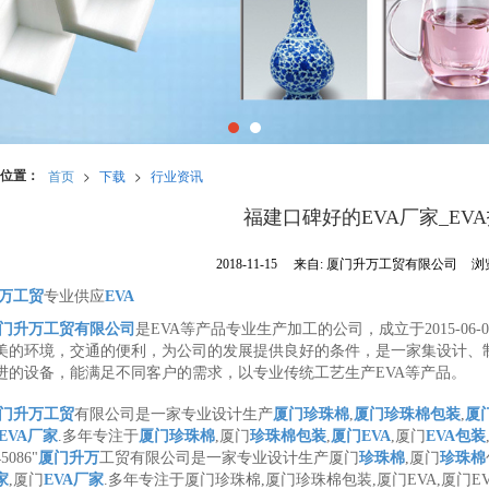
位置：
首页
>
下载
>
行业资讯
福建口碑好的EVA厂家_EV
2018-11-15
来自:
厦门升万工贸有限公司
浏
万工贸
专业供应
EVA
门升万工贸有限公司
是EVA等产品专业生产加工的公司，成立于2015-06
美的环境，交通的便利，为公司的发展提供良好的条件，是一家集设计、
进的设备，能满足不同客户的需求，以专业传统工艺生产EVA等产品。
门升万工贸
有限公司是一家专业设计生产
厦门珍珠棉
,
厦门珍珠棉包装
,
厦门
EVA厂家
.多年专注于
厦门珍珠棉
,厦门
珍珠棉包装
,
厦门EVA
,厦门
EVA包装
5086"
厦门升万
工贸有限公司是一家专业设计生产厦门
珍珠棉
,厦门
珍珠棉
家
,厦门
EVA厂家
.多年专注于厦门珍珠棉,厦门珍珠棉包装,厦门EVA,厦门