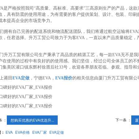
VA是严格按照我司“高质量、高标准、高要求”三高原则生产的产品，这
血，具有防震的使用用途，为有需要的客户提供策划、设计、包装、印刷
成本提高企业的市场竞争力。
们拥有自己完善的配送系统和物流配送团队，我们将通过航空运输将EV
款，任君选择。升万工贸公司致力于为客EVA，一直以来产品质量稳定，
门升万工贸有限公司生产秉承了高品质的精湛工艺，每一款EVA无不是
户在使用的过程中有良好的的使用感。我们坚信，经过公司全体员工的不
门集美区灌口镇东辉村徐厝后社33号，欢迎各界朋友莅临、参观、指导和
上莆田
EVA定做
，宁德EVA，
EVA报价
的相关信息由厦门升万工贸有限公
条 ：
下一条 ：
想购买优惠的EVA优选升...
厦
词：
EVA
EVA价格
EVA厂家
EVA定做