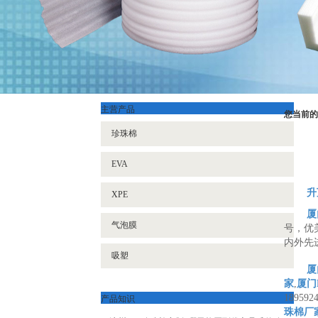
主营产品
您当前的
珍珠棉
EVA
升
XPE
厦
气泡膜
号，优
内外先
吸塑
厦
家
,
厦门
产品知识
1895924
珠棉厂