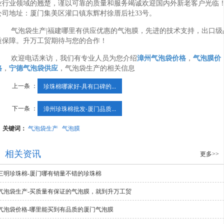
业行业领域的翘楚，谨以可靠的质量和服务竭诚欢迎国内外新老客户光临
公司地址：厦门集美区灌口镇东辉村徐厝后社33号。
气泡袋生产|福建哪里有供应优惠的气泡膜，先进的技术支持，出口级
质保障。升万工贸期待与您的合作！
欢迎电话来访，我们有专业人员为您介绍
漳州气泡袋价格
，
气泡膜价
格
，
宁德气泡袋供应
，气泡袋生产的相关信息
上一条 ：
珍珠棉哪家好-具有口碑的...
下一条 ：
漳州珍珠棉批发-厦门品质...
关键词：
气泡袋生产
气泡膜
相关资讯
更多>>
三明珍珠棉-厦门哪有销量不错的珍珠棉
气泡袋生产-买质量有保证的气泡膜，就到升万工贸
气泡袋价格-哪里能买到有品质的厦门气泡膜