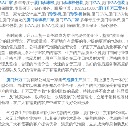
EVA厂家
.多年专注于
厦门珍珠棉
,厦门
珍珠棉包装
,厦门
EVA
,厦门
EVA包装
,
门保丽龙,质量保证，贴心服务。联系电话：18959245086"
厦门升万工贸
有
公司是一家专业设计生产厦门
珍珠棉
,厦门
珍珠棉
包装,厦门EVA,厦门EVA包
装,厦门保丽龙的
厦门珍珠棉厂家
,厦门
EVA厂家
.多年专注于厦门珍珠棉,厦
珍珠棉包装,厦门EVA,厦门EVA包装,厦门保丽龙,质量保证，贴心服务。
长时间来，升万工贸一直争取成为专业的现代化企业，坚持“质量保
证”的经营理念，严把质量关，不断地向有需要的客户提供更新的气泡膜，
享受的售后服务。公司拥有气泡膜的全套设备，保证了产品的质量和客户
利益，能够满足各种行业客户的需求。生产的产品质量位居厦门市同行业
列，价格合理，供应及时，用户下单后会在工作日内及时发货！严格的质
管理及监控，合理的市场价位，快速的交货工期，良好的售后服务和高度
责任感以及良好的信誉赢得了有需要的客户的信任。
厦门升万
工贸有限公司是一家集
气泡膜生产
加工、商业服务为一体的
产型公司。自建立以来和许多知名企业合作，所生产的气泡膜深受有需要
客户的青睐。升万工贸本着“专业制造好的品质，持续改善不良之处”的品
方针，及“诚实为本，以精求进，永续发展”的经营理念，立足于塑料包装
料领域，在广大有需要的客户中树立了良好公司形象。
气泡袋生产|福建哪里有供应优惠的气泡膜，厦门升万工贸有限公司以
求、永无止境的企业精神，以其先进的技术装备，完善的服务，优惠的价
理念为广大有需要的客户提供优异、满意的气泡膜，立志成为印刷包装及