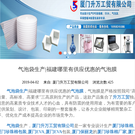
气泡袋生产|福建哪里有供应优惠的气泡膜
2019-04-02
来自:
厦门升万工贸有限公司
浏览次数:425
气泡袋生产
|福建哪里有供应优惠的
气泡膜
，气泡膜是严格按照我司“
质量、高标准、高要求”三高原则生产的产品，这款产品集合了
升万工贸
独
创意的高素质专业技术人才的心血，具有防震的使用用途，为有需要的客
提供策划、设计、包装、印刷的一整套服务，让各大企业能够精简繁杂工
序、优化生产成本提高企业的市场竞争力。
气泡袋
生产，
厦门升万工贸有限公司
是一家专业设计生产
厦门珍珠棉
,
厦门珍珠棉包装
,
厦门EVA
,
厦门EVA
包装,
厦门保丽龙
的
厦门珍珠棉厂家
,
厦